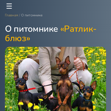
☰
Главная
/
О питомнике
О питомнике
«Ратлик-
блюз»