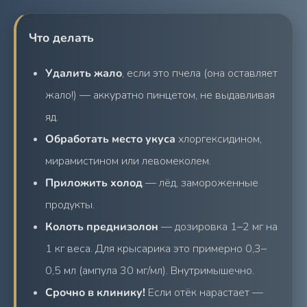
Что делать
Удалить жало
, если это пчела (она оставляет
жало!) — аккуратно пинцетом, не выдавливая
яд.
Обработать место укуса
хлоргексидином,
мирамистином или левомеколем.
Приложить холод
— лёд, замороженные
продукты.
Колоть преднизолон
— дозировка 1–2 мг на
1 кг веса. Для крысарика это примерно 0,3–
0,5 мл (ампула 30 мг/мл). Внутримышечно.
Срочно в клинику!
Если отёк нарастает —