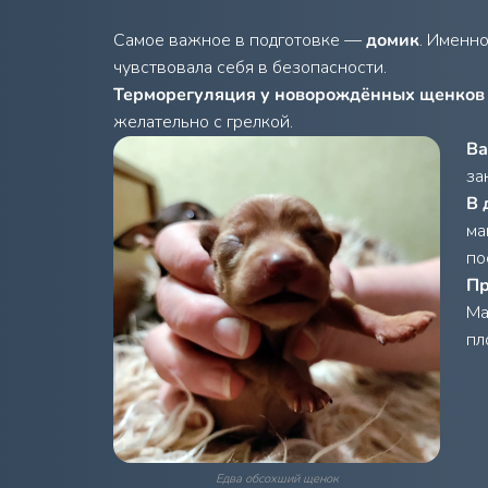
Самое важное в подготовке —
домик
. Именн
чувствовала себя в безопасности.
Терморегуляция у новорождённых щенков п
желательно с грелкой.
Ва
за
В 
ма
по
Пр
Ма
пл
Едва обсохший щенок