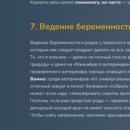
Кормить мать нужно
понемногу, но часто
— щ
7. Ведение беременност
Ведение беременности и родов у пражского 
которым как следует владеют далеко не все з
То, что я описала — далеко не полный список 
природу» и даже на «ближайшего ветеринара»
проверенного ветеринара, хорошо знающего 
Важно:
среди ветеринаров нет универсальных 
отличный хирург и может буквально «собрать 
может, если надо, стимулировать схватки, выт
Поэтому, если вам предстоят роды — заранее ищ
дежурный молодой врач не имеет нужного опы
Чтобы снять напряжение, напомню: крысарики,