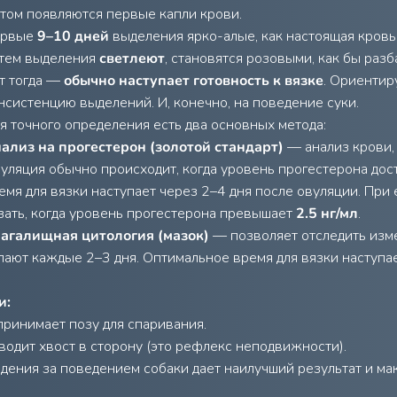
том появляются первые капли крови.
ервые
9–10 дней
выделения ярко-алые, как настоящая кровь
тем выделения
светлеют
, становятся розовыми, как бы раз
т тогда —
обычно наступает готовность к вязке
. Ориентиру
нсистенцию выделений. И, конечно, на поведение суки.
я точного определения есть два основных метода:
ализ на прогестерон (золотой стандарт)
— анализ крови,
уляция обычно происходит, когда уровень прогестерона дос
емя для вязки наступает через 2–4 дня после овуляции. При
зать, когда уровень прогестерона превышает
2.5 нг/мл
.
агалищная цитология (мазок)
— позволяет отследить изм
лают каждые 2–3 дня. Оптимальное время для вязки наступае
и:
принимает позу для спаривания.
водит хвост в сторону (это рефлекс неподвижности).
дения за поведением собаки дает наилучший результат и ма