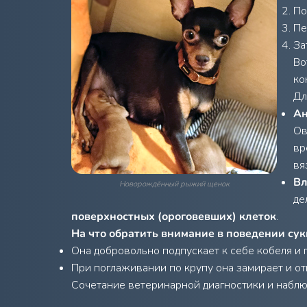
По
П
За
Во
ко
Дл
Ан
Ов
вр
вя
Вл
Новорождённый рыжий щенок
де
поверхностных (ороговевших) клеток
.
На что обратить внимание в поведении сук
Она добровольно подпускает к себе кобеля и 
При поглаживании по крупу она замирает и от
Сочетание ветеринарной диагностики и наблю