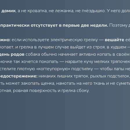
о
домик
, а не кроватка, не лежанка, не гнёздышко. У него д
рактически отсутствует в первые две недели.
Поэтому 
жно:
если используете электрическую грелку —
вешайте
её
копает, и грелка в лучшем случае выйдет из строя, в худшем 
день родов
собака обычно начинает активно копать в своём 
мочке так хочется покопать — нарвите кучу мелких тряпочек,
стелите плотную «когтеупорную» подстилку — чтобы лапы не 
едостережение:
никаких лишних тряпок, рыхлых подстилок,
ть может закопать щенка, намотать на него ткань и не суметь
отная, ровная поверхность и грелка сбоку.