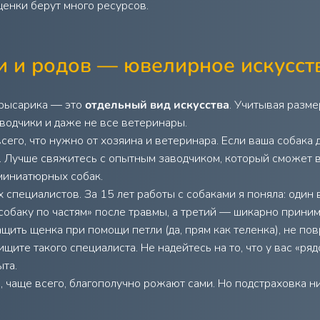
енки берут много ресурсов.
и и родов — ювелирное искусст
крысарика — это
отдельный вид искусства
. Учитывая разм
аводчики и даже не все ветеринары.
всего, что нужно от хозяина и ветеринара. Если ваша собака
. Лучше свяжитесь с опытным заводчиком, который сможет 
миниатюрных собак.
специалистов. За 15 лет работы с собаками я поняла: один
собаку по частям» после травмы, а третий — шикарно прини
ащить щенка при помощи петли (да, прям как теленка), не пов
ите такого специалиста. Не надейтесь на то, что у вас «ряд
та.
 чаще всего, благополучно рожают сами. Но подстраховка ни